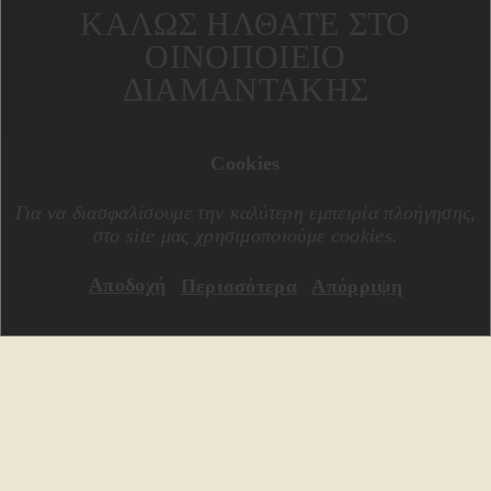
ΚΑΛΩΣ ΗΛΘΑΤΕ ΣΤΟ
ΟΙΝΟΠΟΙΕΙΟ
ΔΙΑΜΑΝΤΑΚΗΣ
Cookies
Για να διασφαλίσουμε την καλύτερη εμπειρία πλοήγησης,
στο site μας χρησιμοποιούμε cookies.
Αποδοχή
Περισσότερα
Απόρριψη
Ένα οικογενειακό οινοποιείο, εντός της
αμπελουργικής Ζώνης Δαφνές της Κρήτης.
Συγκεκριμένα στο χωριό Κάτω Ασίτες,